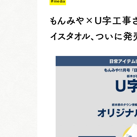
#media
もんみや×U字工事さ
イスタオル、ついに発