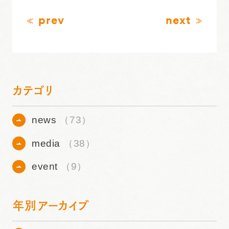
prev
next
カテゴリ
news
（73）
media
（38）
event
（9）
年別アーカイブ