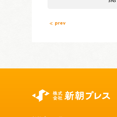
SN
prev