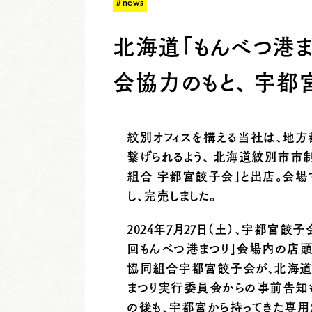
#news
北海道「もんべつ港
会協力のもと、 宇
紋別オフィスを構える当社は、地
繋げられるよう、 北海道紋別市市制
組合 宇都宮餃子会」と出店。会場
し、完売しました。
2024年7月27日（土）、宇都宮餃
回もんべつ港まつり」会場内の店頭
協同組合宇都宮餃子会が、北海道
まつり実行委員会からの事前告知も
の後も、宇都宮から持ってきた専用