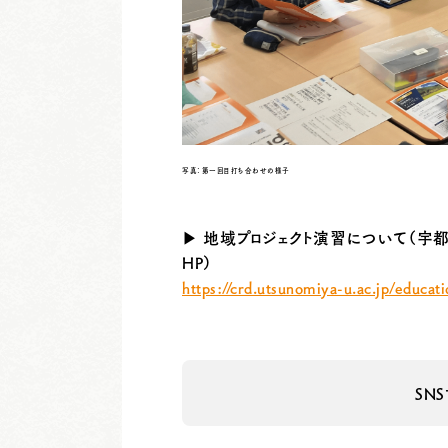
写真：第一回目打ち合わせの様子
▶ 地域プロジェクト演習について（宇
HP）
https://crd.utsunomiya-u.ac.jp/educat
SN