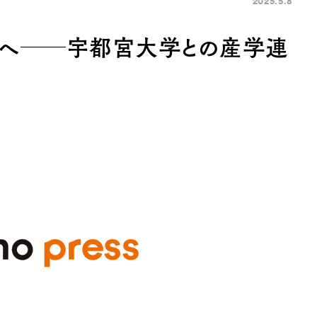
2025.5.8
国へ──宇都宮大学との産学連