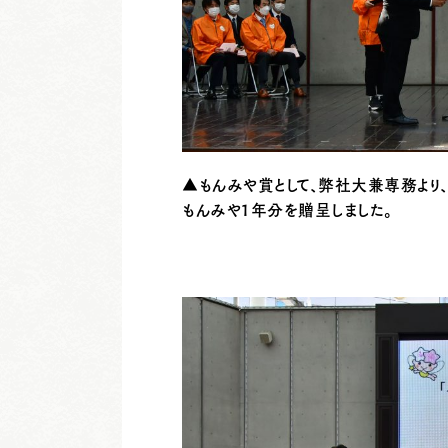
▲もんみや賞として、弊社大兼専務より、
もんみや１年分を贈呈しました。