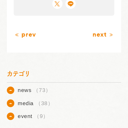
prev
next
カテゴリ
news
（73）
media
（38）
event
（9）