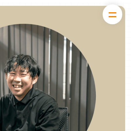
VIEW
MAYO UENO
編集