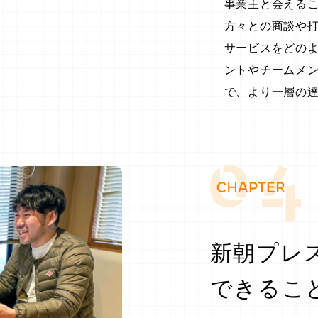
事業主と会える
方々との商談や
サービスをどの
ントやチームメ
で、より一層の
新朝プレ
できるこ