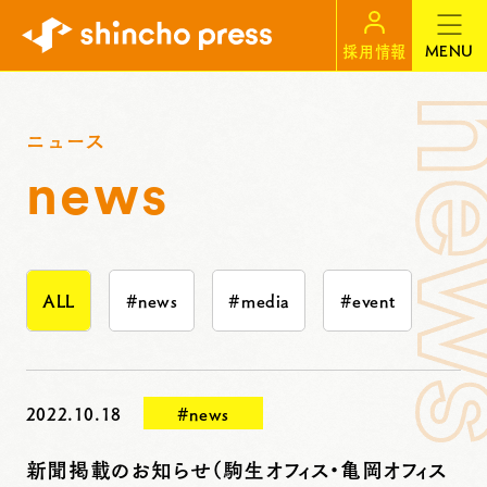
MENU
採用情報
ニュース
news
ALL
#news
#media
#event
2022.10.18
#news
新聞掲載のお知らせ（駒生オフィス・亀岡オフィス