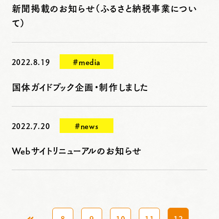
新聞掲載のお知らせ（ふるさと納税事業につい
て）
2022.8.19
#media
国体ガイドブック企画・制作しました
2022.7.20
#news
Webサイトリニューアルのお知らせ
«
8
9
10
11
12
...