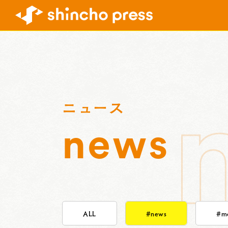
ニュース
news
ALL
#news
#me