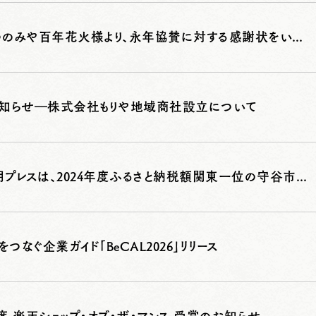
NPO法人うつのみや百年花火様より、永年協賛に対する感謝状をいただきました
知らせ―株式会社もりや地域商社設立について
株式会社新朝プレスは、2024年度ふるさと納税額関東一位の守谷市と、官民連携による「株式会社もりや地域商社」を設立
つなぐ企業ガイド「BeCAL2026」リリース