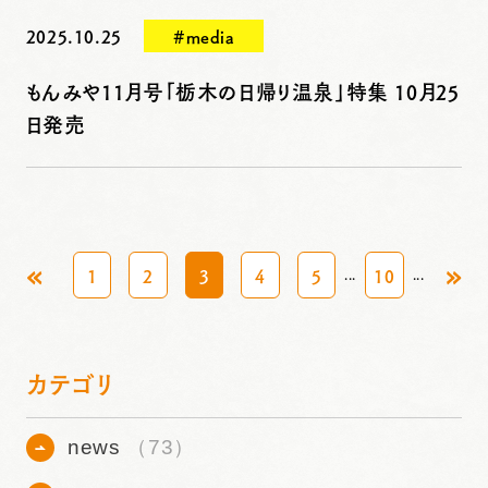
2025.10.25
#media
もんみや11月号「栃木の日帰り温泉」特集 10月25
日発売
«
»
1
2
3
4
5
10
...
...
カテゴリ
news
（73）