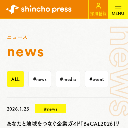
MENU
採用情報
ニュース
news
ALL
#news
#media
#event
2026.1.23
#news
あなたと地域をつなぐ企業ガイド「BeCAL2026」リ