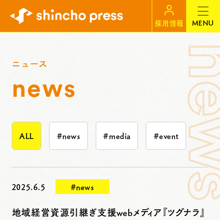
MENU
採用情報
ニュース
news
ALL
#news
#media
#event
2025.6.5
#news
地域経営資源引継ぎ支援webメディア『ツグナラ』