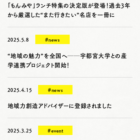
「もんみや」ランチ特集の決定版が登場！過去3年
から厳選した“また行きたい”名店を一冊に
2025.5.8
#news
“地域の魅力”を全国へ──宇都宮大学との産
学連携プロジェクト開始！
2025.4.15
#news
地域力創造アドバイザーに登録されました
2025.3.25
#event