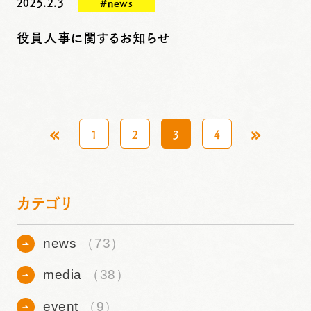
2025.2.3
#news
役員人事に関するお知らせ
«
»
1
2
3
4
カテゴリ
news
（73）
media
（38）
event
（9）