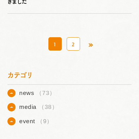
きました
»
1
2
カテゴリ
news
（73）
media
（38）
event
（9）