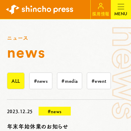
MENU
採用情報
ニュース
news
ALL
#news
#media
#event
2023.12.25
#news
年末年始休業のお知らせ