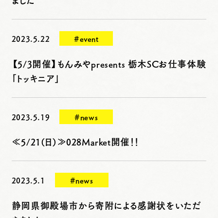
ました
2023.5.22
#event
【5/3開催】もんみやpresents 栃木SCお仕事体験
「トッキニア」
2023.5.19
#news
≪5/21(日)≫028Market開催！！
2023.5.1
#news
静岡県御殿場市から寄附による感謝状をいただ